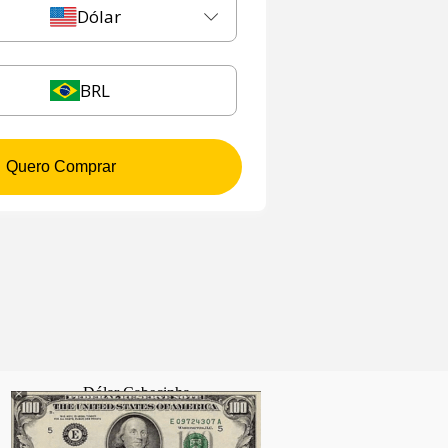
Dólar
BRL
Quero Comprar
Dólar Cabecinha