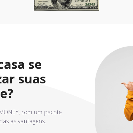
casa se
zar suas
ne?
ETMONEY, com um pacote
das as vantagens.