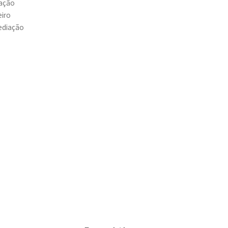
ação
eiro
ediação