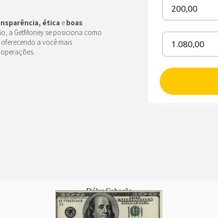
ansparência, ética
e
boas
ção, a GetMoney se posiciona como
, oferecendo a você mais
 operações.
Dólar Cabeção