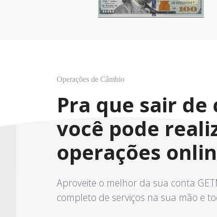
Operações de Câmbio
Pra que sair de 
você pode reali
operações onli
Aproveite o melhor da sua conta G
completo de serviços na sua mão e to