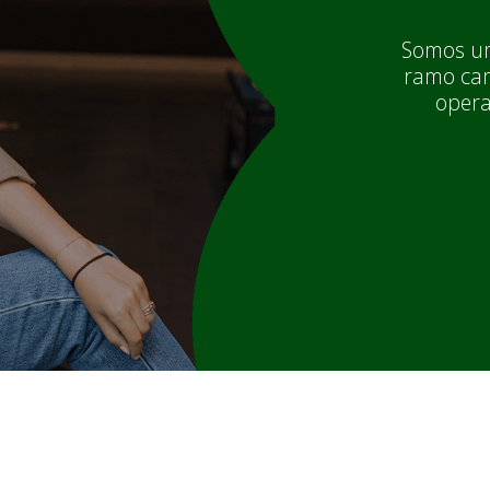
Somos um
ramo cam
opera