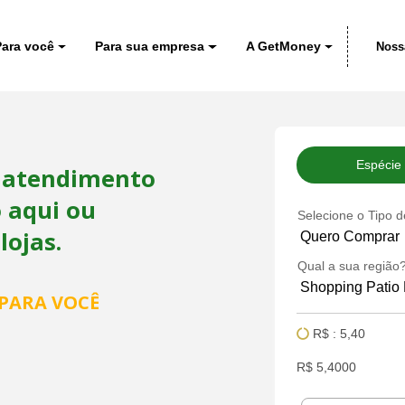
Para você
Para sua empresa
A GetMoney
Noss
Espécie
, atendimento
o aqui ou
Selecione o Tipo 
ojas.
Qual a sua região
PARA VOCÊ
R$ : 5,40
R$ 5,4000